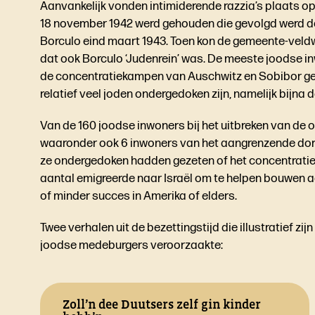
Aanvankelijk vonden intimiderende razzia’s plaats op 
18 november 1942 werd gehouden die gevolgd werd d
Borculo eind maart 1943. Toen kon de gemeente-veld
dat ook Borculo ‘Judenrein’ was. De meeste joodse 
de concentratiekampen van Auschwitz en Sobibor ged
relatief veel joden ondergedoken zijn, namelijk bijna de
Van de 160 joodse inwoners bij het uitbreken van de 
waaronder ook 6 inwoners van het aangrenzende dor
ze ondergedoken hadden gezeten of het concentratie
aantal emigreerde naar Israël om te helpen bouwen aa
of minder succes in Amerika of elders.
Twee verhalen uit de bezettingstijd die illustratief zi
joodse medeburgers veroorzaakte:
Zoll’n dee Duutsers zelf gin kinder