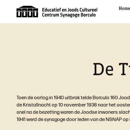
Ga
Hom
naar
inhoud
De T
Toen de oorlog in 1940 uitbrak telde Borculo 160 Joo
de Kristallnacht op 10 november 1938 naar het oosten
snel na de bezetting waren de Joodse inwoners slacht
1941 werd de synagoge door leden van de NSNAP op in