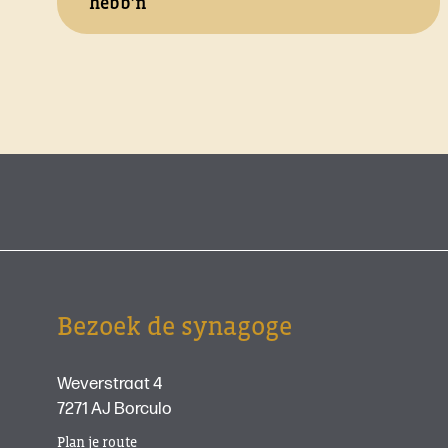
hebb’n
Bezoek de synagoge
Weverstraat 4
7271 AJ Borculo
Plan je route