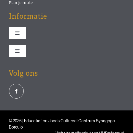
Plan je route
Informatie
Toggle
Navigation
Bezoek ons
Toggle
Navigation
Programma
Stichting
Volg ons
Synagoge
Educatie-old
Joodse historie
© 2026 | Educatief en Joods Cultureel Centrum Synagoge
Contact
Borculo