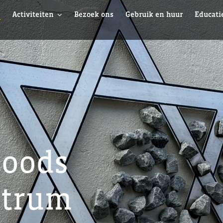
e
Activiteiten
Bezoek ons
Gebruik en huur
Educati
Joods
ntrum