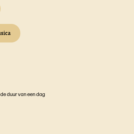
usica
t de duur van een dag