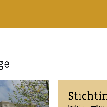
ge
Stichti
De stichting treedt naa