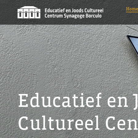
Ga
Hom
naar
inhoud
Educatief en 
Cultureel Ce