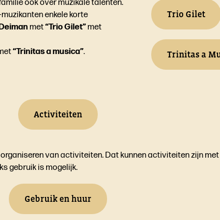
amilie ook over muzikale talenten.
Trio Gilet
-muzikanten enkele korte
 Deiman
met
“Trio Gilet”
met
met
“Trinitas a musica”
.
Trinitas a M
Activiteiten
rganiseren van activiteiten. Dat kunnen activiteiten zijn me
ks gebruik is mogelijk.
Gebruik en huur