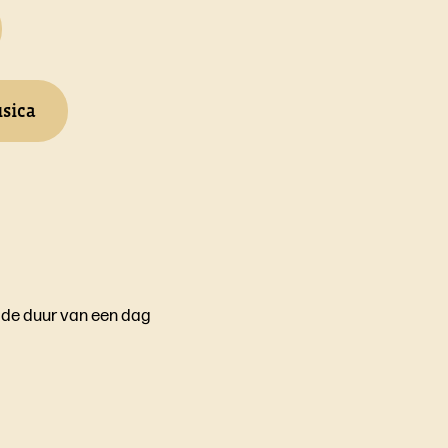
usica
t de duur van een dag