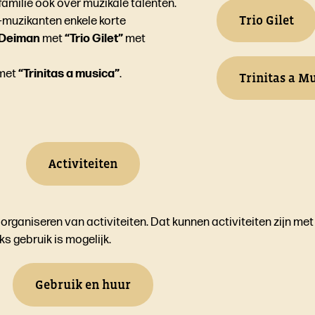
amilie ook over muzikale talenten.
Trio Gilet
-muzikanten enkele korte
 Deiman
met
“Trio Gilet”
met
met
“Trinitas a musica”
.
Trinitas a M
Activiteiten
rganiseren van activiteiten. Dat kunnen activiteiten zijn me
ks gebruik is mogelijk.
Gebruik en huur