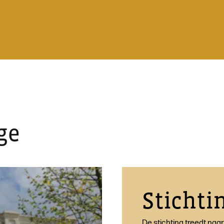
ge
Stichti
De stichting treedt naa