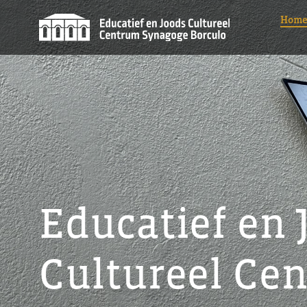
Ga
Hom
naar
inhoud
Educatief en 
Cultureel Ce