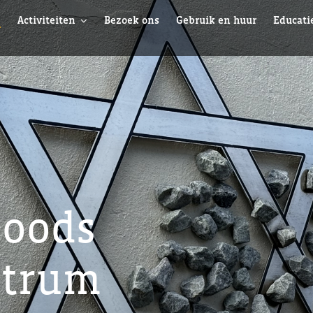
e
Activiteiten
Bezoek ons
Gebruik en huur
Educati
Joods
ntrum