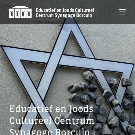
Ga
naar
Togg
inhoud
Navi
Home
Activiteiten
Bezoek ons
Gebruik en huur
Educatie
Educatief en Joods
Synagoge
Cultureel Centrum
Joodse historie
Synagoge Borculo