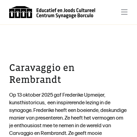
Ga
naar
Togg
inhoud
Navi
Home
Activiteiten
Caravaggio en
Bezoek ons
Rembrandt
Gebruik en huur
Op 13 oktober 2025 gaf Frederike Upmeijer,
kunsthistoricus,
een inspirerende lezing in de
synagoge. Frederike heeft een boeiende, deskundige
Educatie
manier van presenteren. Ze heeft het vermogen om
je enthousiast mee te nemen in de wereld van
Carvaggio en Rembrandt. Ze geeft mooie
Synagoge