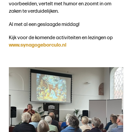
voorbeelden, vertelt met humor en zoomt in om
zaken te verduidelijken.
Joodse historie
Al met al een geslaagde middag!
Stichting
Kijk voor de komende activiteiten en lezingen op
www.synagogeborculo.nl
Contact