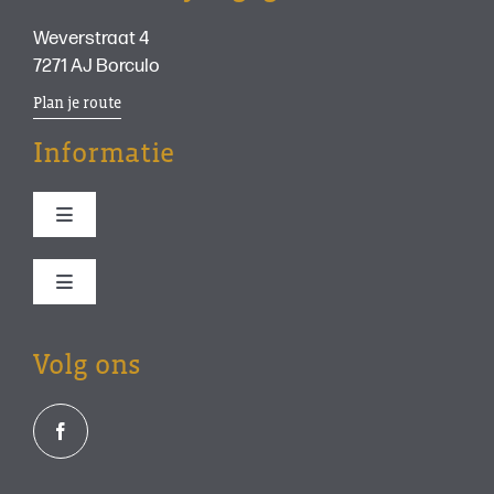
Weverstraat 4
7271 AJ Borculo
Plan je route
Informatie
Toggle
Navigation
Bezoek ons
Toggle
Navigation
Programma
Stichting
Volg ons
Synagoge
Educatie-old
Joodse historie